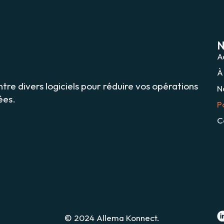
N
A
À
re divers logiciels pour réduire vos opérations
N
ées.
P
C
© 2024 Allema Konnect.